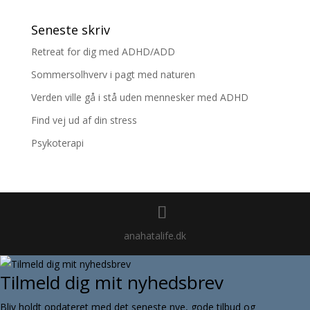
Seneste skriv
Retreat for dig med ADHD/ADD
Sommersolhverv i pagt med naturen
Verden ville gå i stå uden mennesker med ADHD
Find vej ud af din stress
Psykoterapi
anahatalife.dk
Tilmeld dig mit nyhedsbrev
Bliv holdt opdateret med det seneste nye, gode tilbud og