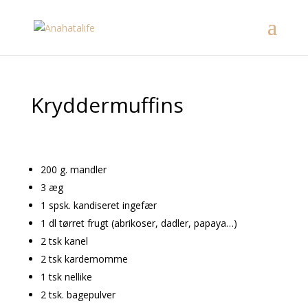
Kryddermuffins
200 g. mandler
3 æg
1 spsk. kandiseret ingefær
1 dl tørret frugt (abrikoser, dadler, papaya…)
2 tsk kanel
2 tsk kardemomme
1 tsk nellike
2 tsk. bagepulver